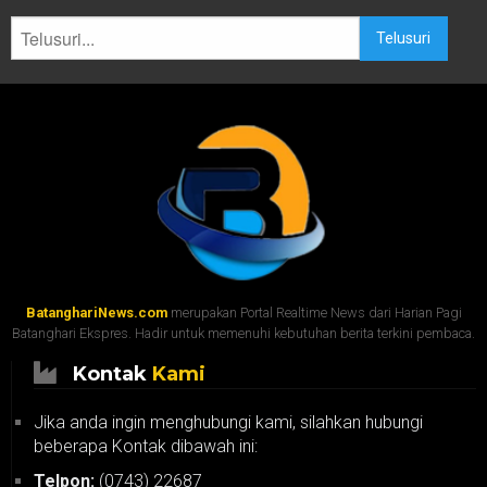
Telusuri
BatanghariNews.com
merupakan Portal Realtime News dari Harian Pagi
Batanghari Ekspres. Hadir untuk memenuhi kebutuhan berita terkini pembaca.
Kontak
Kami
Jika anda ingin menghubungi kami, silahkan hubungi
beberapa Kontak dibawah ini:
Telpon:
(0743) 22687