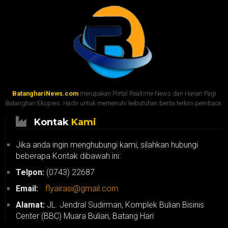
BatanghariNews.com
merupakan Portal Realtime News dari Harian Pagi
Batanghari Ekspres. Hadir untuk memenuhi kebutuhan berita terkini pembaca.
Kontak
Kami
Jika anda ingin menghubungi kami, silahkan hubungi
beberapa Kontak dibawah ini:
Telpon:
(0743) 22687
Email:
flyairasi@gmail.com
Alamat:
JL. Jendral Sudirman, Komplek Bulian Bisinis
Center (BBC) Muara Bulian, Batang Hari