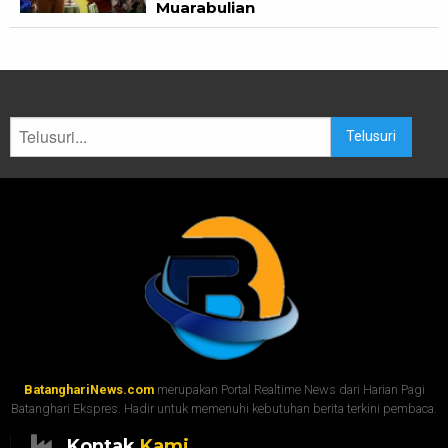
Muarabulian
Telusuri
BatanghariNews.com
merupakan Portal Realtime News dari Harian Pagi
Batanghari Ekspres. Hadir untuk memenuhi kebutuhan berita terkini pembaca.
Kontak
Kami