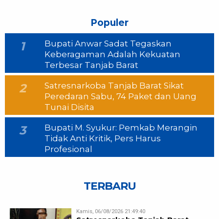
Populer
Bupati Anwar Sadat Tegaskan
1
Keberagaman Adalah Kekuatan
Terbesar Tanjab Barat
Satresnarkoba Tanjab Barat Sikat
2
Peredaran Sabu, 74 Paket dan Uang
Tunai Disita
Bupati M. Syukur: Pemkab Merangin
3
Tidak Anti Kritik, Pers Harus
Profesional
TERBARU
Kamis, 06/08/2026 21:49:40