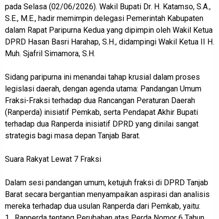
pada Selasa (02/06/2026). Wakil Bupati Dr. H. Katamso, S.A.,
S.E., M.E., hadir memimpin delegasi Pemerintah Kabupaten
dalam Rapat Paripurna Kedua yang dipimpin oleh Wakil Ketua
DPRD Hasan Basri Harahap, S.H., didampingi Wakil Ketua II H.
Muh. Sjafril Simamora, S.H.
Sidang paripurna ini menandai tahap krusial dalam proses
legislasi daerah, dengan agenda utama: Pandangan Umum
Fraksi-Fraksi terhadap dua Rancangan Peraturan Daerah
(Ranperda) inisiatif Pemkab, serta Pendapat Akhir Bupati
terhadap dua Ranperda inisiatif DPRD yang dinilai sangat
strategis bagi masa depan Tanjab Barat.
Suara Rakyat Lewat 7 Fraksi
Dalam sesi pandangan umum, ketujuh fraksi di DPRD Tanjab
Barat secara bergantian menyampaikan aspirasi dan analisis
mereka terhadap dua usulan Ranperda dari Pemkab, yaitu:
1. Ranperda tentang Perubahan atas Perda Nomor 6 Tahun