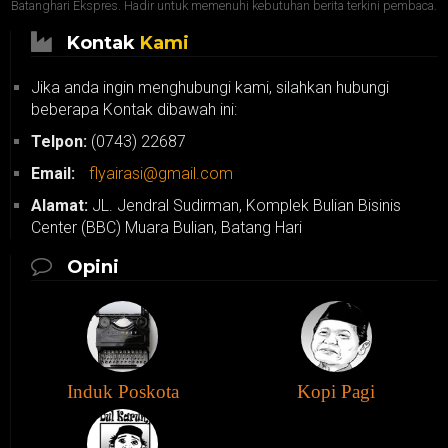
Batanghari Ekspres. Hadir untuk memenuhi kebutuhan berita terkini pembaca.
Kontak
Kami
Jika anda ingin menghubungi kami, silahkan hubungi
beberapa Kontak dibawah ini:
Telpon:
(0743) 22687
Email:
flyairasi@gmail.com
Alamat:
JL. Jendral Sudirman, Komplek Bulian Bisinis
Center (BBC) Muara Bulian, Batang Hari
Opini
Induk Poskota
Kopi Pagi