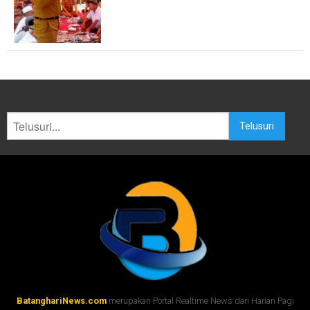
Telusuri
BatanghariNews.com
merupakan Portal Realtime News dari Harian Pagi