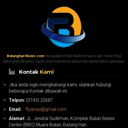
BatanghariNews.com
merupakan Portal Realtime News dari Harian Pagi
Batanghari Ekspres. Hadir untuk memenuhi kebutuhan berita terkini pembaca.
Kontak
Kami
Jika anda ingin menghubungi kami, silahkan hubungi
beberapa Kontak dibawah ini:
Telpon:
(0743) 22687
Email:
flyairasi@gmail.com
Alamat:
JL. Jendral Sudirman, Komplek Bulian Bisinis
Center (BBC) Muara Bulian, Batang Hari