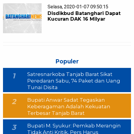
Selasa, 2020-01-07 09:50:15
Disdikbud Batanghari Dapat
Kucuran DAK 16 Milyar
Populer
Satresnarkoba Tanjab Barat Sikat
1
Peredaran Sabu, 74 Paket dan Uang
Tunai Disita
Bupati Anwar Sadat Tegaskan
2
Keberagaman Adalah Kekuatan
Terbesar Tanjab Barat
Bupati M. Syukur: Pemkab Merangin
3
Tidak Anti Kritik, Pers Harus