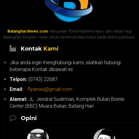
BatanghariNews.com
merupakan Portal Realtime News dari Harian Pagi
Batanghari Ekspres. Hadir untuk memenuhi kebutuhan berita terkini pembaca.
Kontak
Kami
Jika anda ingin menghubungi kami, silahkan hubungi
beberapa Kontak dibawah ini:
Telpon:
(0743) 22687
Email:
flyairasi@gmail.com
Alamat:
JL. Jendral Sudirman, Komplek Bulian Bisinis
Center (BBC) Muara Bulian, Batang Hari
Opini