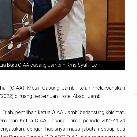
ua Baru OIAA cabang Jambi H Kms Syafi'i Lc
Azhar (OIAA) Mesir Cabang Jambi, telah melaksanakan
/2022) di ruang pertemuan Hotel Abadi Jambi.
ijriah, pemilihan ketua OIAA Jambi berlansung khidmat.
milihan Ketua OIAA Cabang Jambi periode 2022-2024
engatakan, dengan habisnya masa jabatan setiap dua
gatan Rumah Tangga (AD ART) OIAA yang mengacu pada