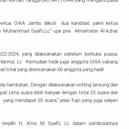
.
ketua OIAA Jambi, diikuti dua kandidat, yakni ketua
uhammad Syafi'i,Lc," ujar pria Almamater Al-Azhar
022-2024, yang dilaksanakan sebelum berbuka puasa
,
Ahlannur, Lc. Kemudian hadir juga anggota OIAA cabang
ri total yang direncanakan 60 anggota yang hadir.
 ada hambatan. Dengan dilaksanakan votting lansung dari
at Lima suara lebih banyak dengan total 25 suara dari
yang mendapat 20 suara," jelas Fajri yang juga sekjen
 terpilih H. Kms M Syafi'i, Lc dalam sambutannya