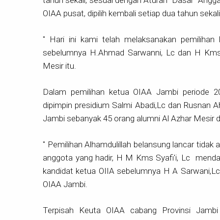
OIAA pusat, dipilih kembali setiap dua tahun sekali
" Hari ini kami telah melaksanakan pemilihan 
sebelumnya H.Ahmad Sarwanni, Lc dan H Kms M
Mesir itu.
Dalam pemilihan ketua OIAA Jambi periode 2
dipimpin presidium Salmi Abadi,Lc dan Rusnan 
Jambi sebanyak 45 orang alumni Al Azhar Mesir da
" Pemilihan Alhamdulillah belansung lancar tidak
anggota yang hadir, H M Kms Syafi'i, Lc mendap
kandidat ketua OIIA sebelumnya H A Sarwani,Lc 
OIAA Jambi.
Terpisah Keuta OIAA cabang Provinsi Jambi