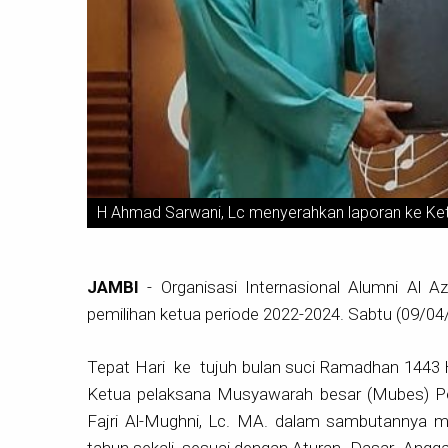
H Ahmad Sarwani, Lc menyerahkan laporan ke Ket
JAMBI
-
Organisasi Internasional Alumni Al 
pemilihan ketua periode 2022-2024. Sabtu (09/04
Tepat Hari ke tujuh bulan suci Ramadhan 1443 H
Ketua pelaksana Musyawarah besar (Mubes) Pe
Fajri Al-Mughni, Lc. MA. dalam sambutannya m
tahun sekali, sesuai dengan Aturan Dasar Ang