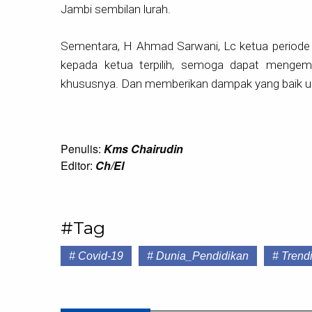
Jambi sembilan lurah.
Sementara, H Ahmad Sarwani, Lc ketua period
kepada ketua terpilih, semoga dapat menge
khususnya. Dan memberikan dampak yang baik un
Penulis:
Kms Chairudin
Editor:
Ch/El
#Tag
# Covid-19
# Dunia_Pendidikan
# Trend