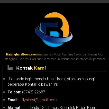
BatanghariNews.com
merupakan Portal Realtime News dari Harian Pagi
Batanghari Ekspres. Hadir untuk memenuhi kebutuhan berita terkini pembaca.
Kontak
Kami
Jika anda ingin menghubungi kami, silahkan hubungi
beberapa Kontak dibawah ini:
Telpon:
(0743) 22687
Email:
flyairasi@gmail.com
Alamat:
JL. Jendral Sudirman, Komplek Bulian Bisinis